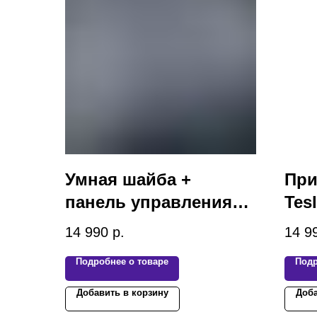
Умная шайба +
При
панель управления
Tesl
Tesla Model 3 / Y
14 990
р.
14 9
Подробнее о товаре
Подр
Добавить в корзину
Доба