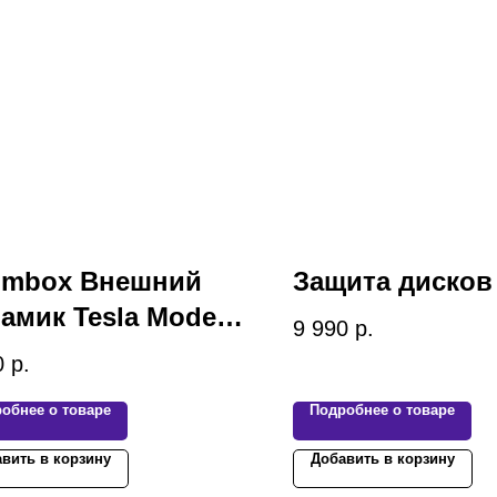
mbox Внешний
Защита дисков 
амик Tesla Model 3
9 990
р.
0
р.
обнее о товаре
Подробнее о товаре
вить в корзину
Добавить в корзину