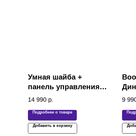
Умная шайба +
Boo
панель управления
Дин
Tesla Model 3 / Y
/ Y
14 990
р.
9 99
Подробнее о товаре
Подр
Добавить в корзину
Доба